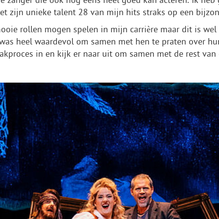
e zanger die ook nog eens heel goed kan acteren. Ik heb g
t zijn unieke talent 28 van mijn hits straks op een bijzo
ooie rollen mogen spelen in mijn carrière maar dit is wel 
was heel waardevol om samen met hen te praten over hun 
kproces in en kijk er naar uit om samen met de rest van de