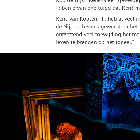
Rob de Nijs: "René is een geweldig
Ik ben ervan overtuigd dat René me
René van Kooten: "Ik heb al veel m
de Nijs op bezoek geweest en het 
ontzettend veel toewijding het maa
leven te brengen op het toneel."