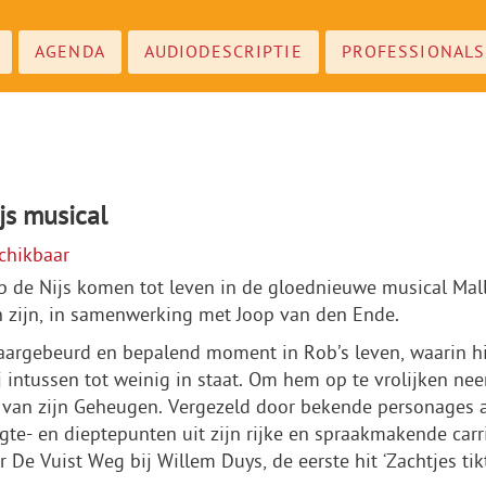
AGENDA
AUDIODESCRIPTIE
PROFESSIONALS
js musical
schikbaar
ob de Nijs komen tot leven in de gloednieuwe musical Mal
n zijn, in samenwerking met Joop van den Ende.
aargebeurd en bepalend moment in Rob’s leven, waarin hi
j intussen tot weinig in staat. Om hem op te vrolijken ne
 van zijn Geheugen. Vergezeld door bekende personages a
te- en dieptepunten uit zijn rijke en spraakmakende carri
 De Vuist Weg bij Willem Duys, de eerste hit ‘Zachtjes tik