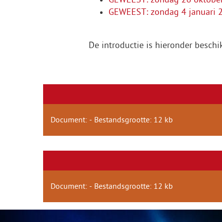
GEWEEST: zondag 4 januari 2
De introductie is hieronder beschi
Document: - Bestandsgrootte: 12 kb
Document: - Bestandsgrootte: 12 kb