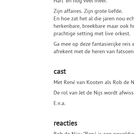
Hart’ en nog veel meer.
Zijn affaires. Zijn grote liefde.
En hoe zat het al die jaren nou ec
herkenbare, breekbare maar ook hu
prachtige setting met live orkest.
Ga mee op deze fantasierijke reis
afrekent met de heren van fatsoen
cast
Met René van Kooten als Rob de Ni
De rol van Jet de Nijs wordt afwi
E.v.a.
reacties