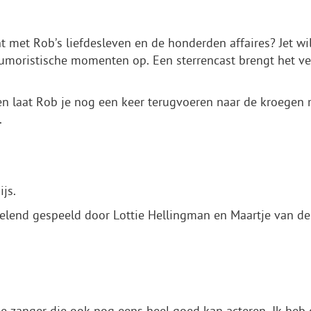
ht met Rob’s liefdesleven en de honderden affaires? Jet w
moristische momenten op. Een sterrencast brengt het verh
 en laat Rob je nog een keer terugvoeren naar de kroegen
.
js.
sselend gespeeld door Lottie Hellingman en Maartje van de