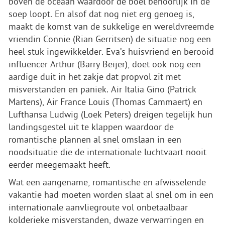
boven de oceaan waardoor de boel behoorlijk in de
soep loopt. En alsof dat nog niet erg genoeg is,
maakt de komst van de sukkelige en wereldvreemde
vriendin Connie (Rian Gerritsen) de situatie nog een
heel stuk ingewikkelder. Eva’s huisvriend en berooid
influencer Arthur (Barry Beijer), doet ook nog een
aardige duit in het zakje dat propvol zit met
misverstanden en paniek. Air Italia Gino (Patrick
Martens), Air France Louis (Thomas Cammaert) en
Lufthansa Ludwig (Loek Peters) dreigen tegelijk hun
landingsgestel uit te klappen waardoor de
romantische plannen al snel omslaan in een
noodsituatie die de internationale luchtvaart nooit
eerder meegemaakt heeft.
Wat een aangename, romantische en afwisselende
vakantie had moeten worden slaat al snel om in een
internationale aanvliegroute vol onbetaalbaar
kolderieke misverstanden, dwaze verwarringen en