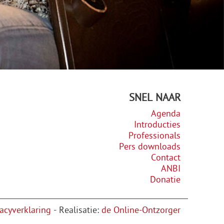
SNEL NAAR
Agenda
Introducties
Professionals
Pers downloads
Contact
ANBI
Donatie
vacyverklaring
- Realisatie:
de Online-Ontzorger