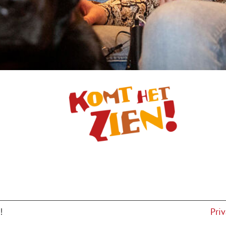
!
Pri