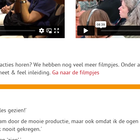
eacties horen? We hebben nog veel meer filmpjes. Onder 
eet & feel inleiding.
Ga naar de filmpjes
les gezien!'
kwam door de mooie productie, maar ook omdat ik de ogen 
k nooit gekregen.'