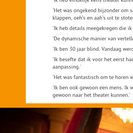
'Ik heb eindelijk eens theater kunne
'Het was ongekend bijzonder om sa
klappen, oeh’s en aah’s uit te stot
'Ik heb details meegekregen die ik
'De dynamische manier van vertelle
'Ik ben 30 jaar blind. Vandaag werd
'Ik besefte dat ik voor het eerst h
aanpassing.'
'Het was fantastisch om te horen w
'Ik ben ook gewoon een mens. Ik w
gewoon naar het theater kunnen.'