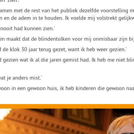
n ‘zien’.'
men met de rest van het publiek dezelfde voorstelling m
en en de adem in te houden. Ik voelde mij volstrekt gelij
 nooit had kunnen zien.'
n maakt dat de blindentolken voor mij onmisbaar zijn bij
 de klok 30 jaar terug gezet, want ik heb weer gezien.'
ad gezien wat ik al die jaren gemist had. Ik heb me niet b
at je anders mist.'
oon in een gewoon huis, ik heb kinderen die gewoon naa