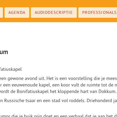
AGENDA
AUDIODESCRIPTIE
PROFESSIONALS
kum
fatiuskapel
 gewone avond uit. Het is een voorstelling die je meesle
 een eeuwenoude kapel, een koor vult de ruimte tot de n
wordt de Bonifatiuskapel het kloppende hart van Dokkum.
 Russische tsaar en een stad vol roddels. Driehonderd jaa
umor die je buik pijn doet en een verhaal dat je aan het 