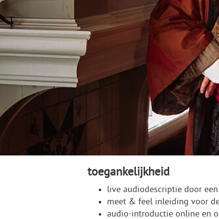
toegankelijkheid
live audiodescriptie door een
meet & feel inleiding voor de
audio-introductie online en 