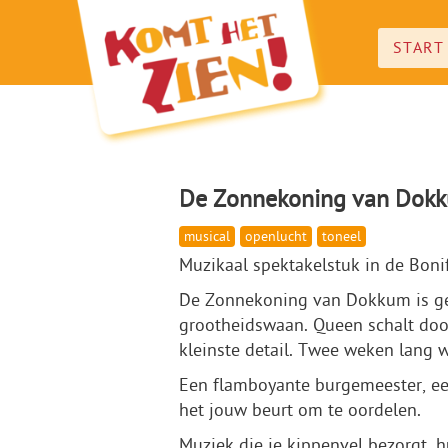
START
De Zonnekoning van Dok
musical
openlucht
toneel
Muzikaal spektakelstuk in de Boni
De Zonnekoning van Dokkum is geen
grootheidswaan. Queen schalt door
kleinste detail. Twee weken lang 
Een flamboyante burgemeester, een
het jouw beurt om te oordelen.
Muziek die je kippenvel bezorgt, h