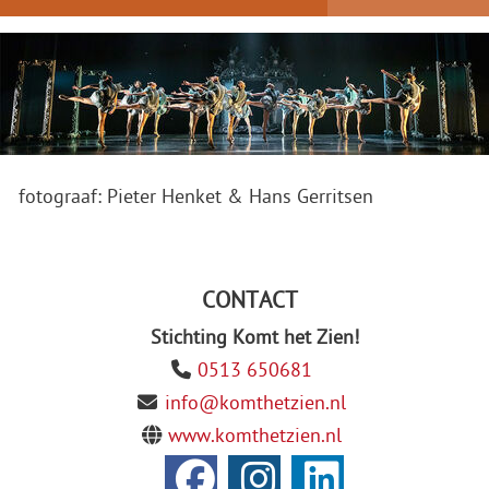
fotograaf: Pieter Henket & Hans Gerritsen
CONTACT
Stichting Komt het Zien!
0513 650681
info@komthetzien.nl
www.komthetzien.nl