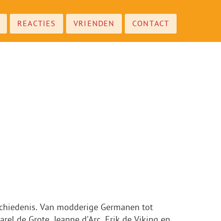
REACTIES
VRIENDEN
CONTACT
eschiedenis. Van modderige Germanen tot
el de Grote, Jeanne d’Arc, Erik de Viking en