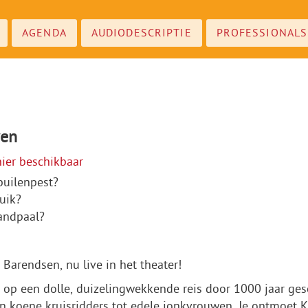
AGENDA
AUDIODESCRIPTIE
PROFESSIONALS
wen
hier beschikbaar
builenpest?
uik?
handpaal?
Barendsen, nu live in het theater!
 op een dolle, duizelingwekkende reis door 1000 jaar g
 koene kruisridders tot edele jonkvrouwen. Je ontmoet Kar