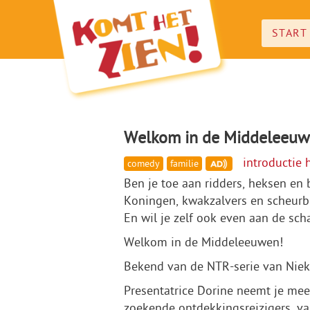
START
Welkom in de Middeleeu
introductie 
comedy
familie
Ben je toe aan ridders, heksen en 
Koningen, kwakzalvers en scheurb
En wil je zelf ook even aan de sc
Welkom in de Middeleeuwen!
Bekend van de NTR-serie van Niek 
Presentatrice Dorine neemt je mee
zoekende ontdekkingsreizigers, van