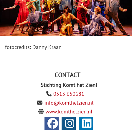
fotocredits: Danny Kraan
CONTACT
Stichting Komt het Zien!
0513 650681
info@komthetzien.nl
www.komthetzien.nl